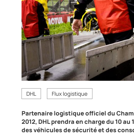
Partenaire logistique officiel du Championnat du m
DHL
Flux logistique
au 14 juin l'acheminement des voitures de course,
Heures du Mans 2026, soit notamment 30 000 litres 
Crédit photo DHL
Partenaire logistique officiel du Cha
2012, DHL prendra en charge du 10 au 
des véhicules de sécurité et des co