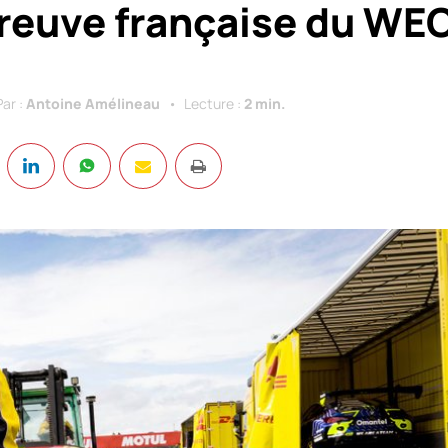
preuve française du WE
Par :
Antoine Amélineau
Lecture :
2 min.