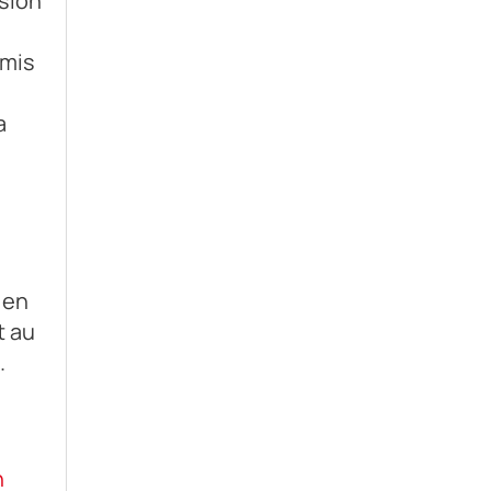
ision
 mis
a
 en
t au
.
n