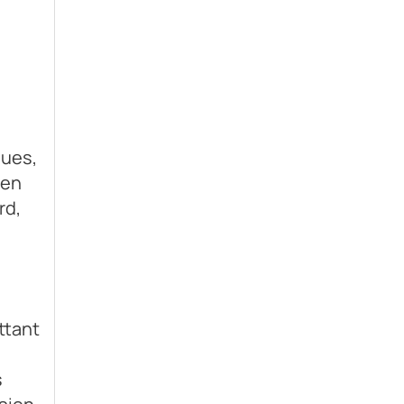
ques,
 en
rd,
ttant
s