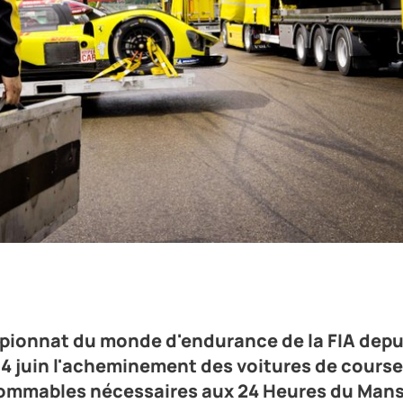
onde d'endurance de la FIA depuis 2012, DHL prendra en charge d
 des véhicules de sécurité et des consommables nécessaires aux
de biocarburant et 4 000 pneus.
mpionnat du monde d'endurance de la FIA depu
14 juin l'acheminement des voitures de course
nsommables nécessaires aux 24 Heures du Man