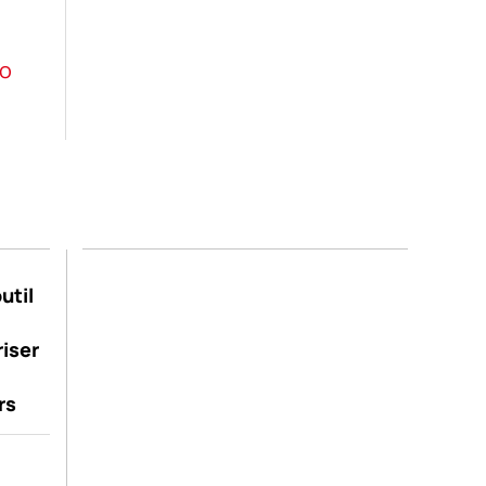
lo
util
riser
rs