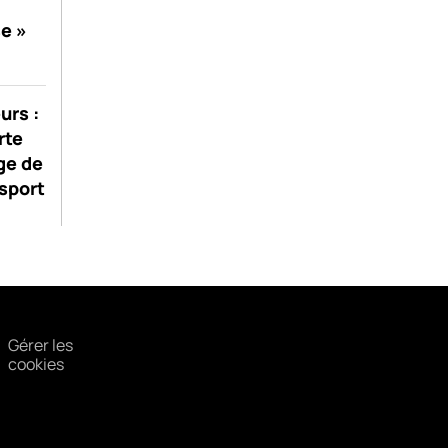
se »
urs :
rte
ge de
sport
Gérer les
cookies