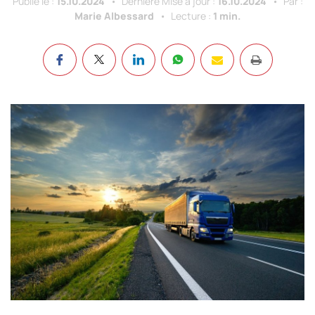
Publié le :
15.10.2024
Dernière Mise à jour :
16.10.2024
Par :
Marie Albessard
Lecture :
1 min.