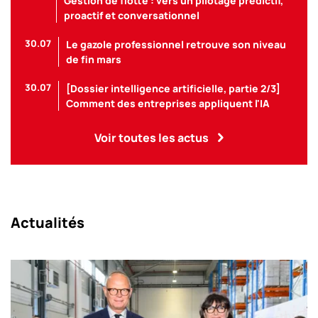
Gestion de flotte : vers un pilotage prédictif,
proactif et conversationnel
30.07
Le gazole professionnel retrouve son niveau
de fin mars
30.07
[Dossier intelligence artificielle, partie 2/3]
Comment des entreprises appliquent l'IA
Voir toutes les actus
Actualités