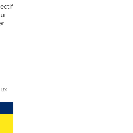
ectif
eur
er
eux