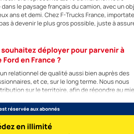
 dans le paysage français du camion, avec un obj
deux ans et demi. Chez F-Trucks France, importat
as à devenir le plus gros possible, juste à assur
s souhaitez déployer pour parvenir à
 Ford en France ?
un relationnel de qualité aussi bien auprès des
sionnaires, et ce, sur le long terme. Nous nous
ibution sur le territoire, afin de répondre au mi
t d’Italie, d’Espagne et du Portugal passant
 est réservée aux abonnés
dez en illimité