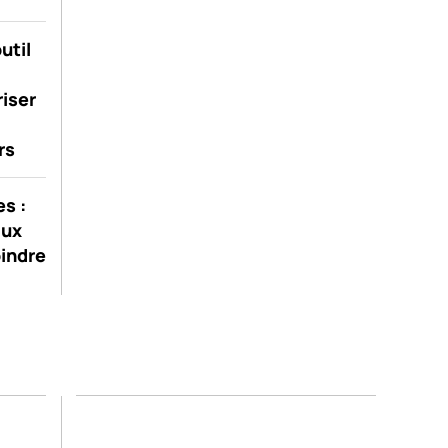
util
riser
rs
s :
aux
oindre