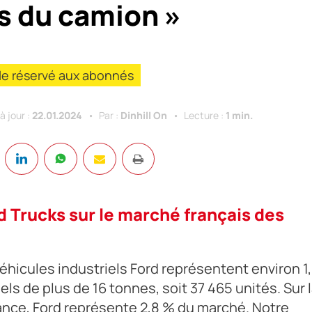
s du camion »
cle réservé aux abonnés
à jour :
22.01.2024
Par :
Dinhill On
Lecture :
1 min.
d Trucks sur le marché français des
véhicules industriels Ford représentent environ 1
ls de plus de 16 tonnes, soit 37 465 unités. Sur 
ance, Ford représente 2,8 % du marché. Notre