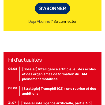
S'ABONNER
Déjà Abonné ?
Se connecter
Fil d'actualités
06.08
[Dossier] Intelligence artificielle : des écoles
et des organismes de formation du TRM
pleinement mobilisés
06.08
[Stratégie] Transphil (02) : une reprise et des
ambitions
31.07
[Dossier intelligence artificielle, partie 3/3]