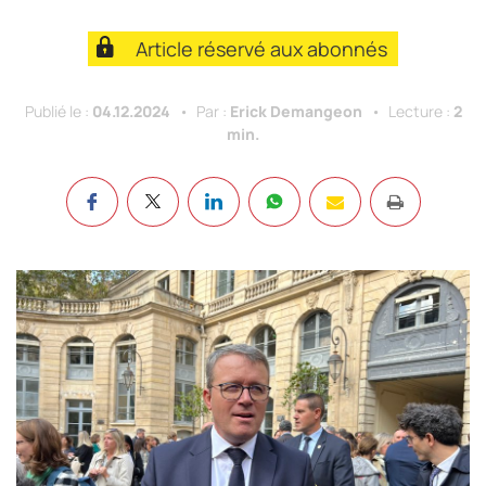
Article réservé aux abonnés
Publié le :
04.12.2024
Par :
Erick Demangeon
Lecture :
2
min.