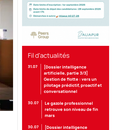
Fil d'actualités
31.07
[Dossier intelligence
artificielle, partie 3/3]
Gestion de flotte : vers un
pilotage prédictif, proactif et
conversationnel
30.07
Le gazole professionnel
retrouve son niveau de fin
mars
oup.
30.07
[Dossier intelligence