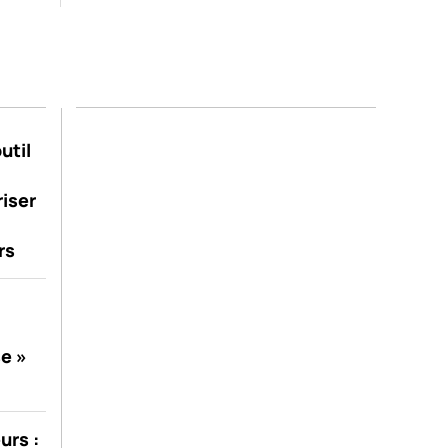
util
riser
rs
se »
urs :