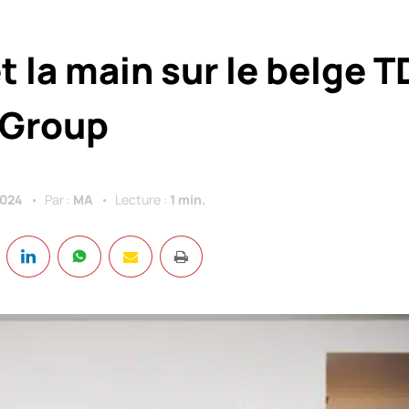
 la main sur le belge T
Group
2024
Par :
MA
Lecture :
1 min.