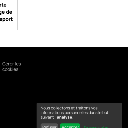
rte
ge de
sport
Gérer les
cookies
Nous collectons et traitons vos
informations personnelles dans le but
suivant :
analyse
.
Refuser
Accepter
En savoir plus
...