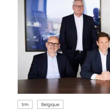
Stanislas Lemor, PDG du groupe Stef (2ème en parta
trm
Belgique
Crédit photo Stef