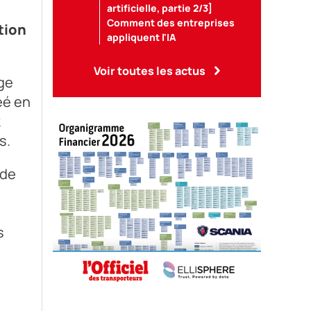
artificielle, partie 2/3]
Comment des entreprises
tion
appliquent l'IA
Voir toutes les actus
lge
éé en
k
s.
 de
s