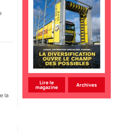
e
Lire le
Archives
magazine
e la