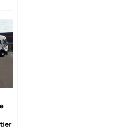
pe
tier