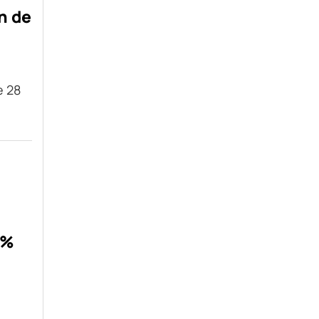
on de
e 28
n
 %