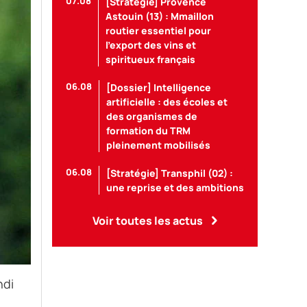
07.08
[Stratégie] Provence
Astouin (13) : Mmaillon
routier essentiel pour
l’export des vins et
spiritueux français
06.08
[Dossier] Intelligence
artificielle : des écoles et
des organismes de
formation du TRM
pleinement mobilisés
06.08
[Stratégie] Transphil (02) :
une reprise et des ambitions
Voir toutes les actus
ndi