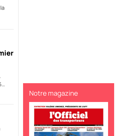
la
mier
,
6…
Notre magazine
n