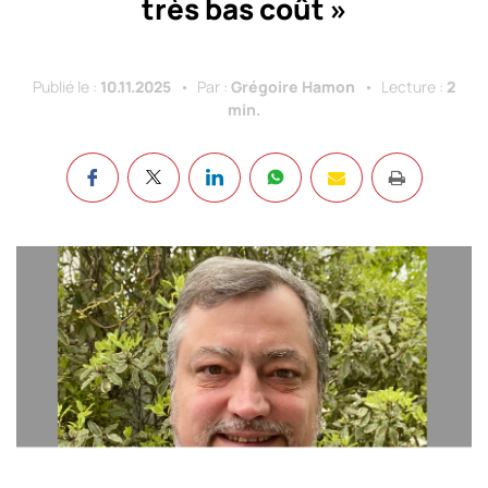
très bas coût »
Publié le :
10.11.2025
Par :
Grégoire Hamon
Lecture :
2
min.