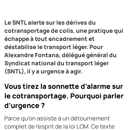
Alexandre Fontana, délégué général du Syndicat
Le SNTL alerte sur les dérives du
national du transport léger (SNTL)
cotransportage de colis, une pratique qui
Crédit photo DR
échappe à tout encadrement et
déstabilise le transport léger. Pour
Alexandre Fontana, délégué général du
Syndicat national du transport léger
(SNTL), il y a urgence à agir.
Vous tirez la sonnette d’alarme sur
le cotransportage. Pourquoi parler
d’urgence ?
Parce qu’on assiste à un détournement
complet de l’esprit de la loi LOM. Ce texte