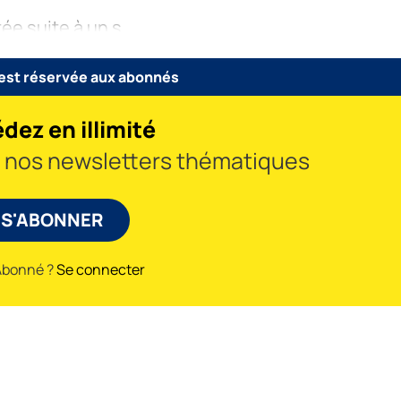
tée suite à un s
 est réservée aux abonnés
dez en illimité
à nos newsletters thématiques
S'ABONNER
Abonné ?
Se connecter