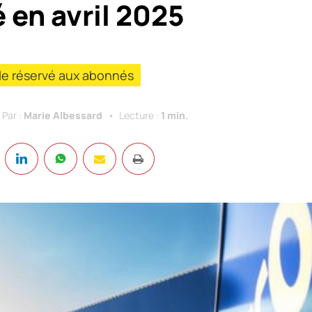
 en avril 2025
cle réservé aux abonnés
Par :
Marie Albessard
Lecture :
1 min.