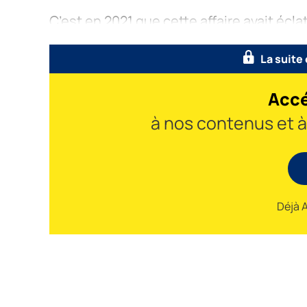
C’est en 2021 que cette affaire avait écla
La suite
Accé
à nos contenus et 
Déjà 