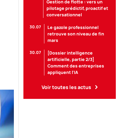
Gestion de flotte : vers un
pilotage prédictif, proactif et
conversationnel
30.07
Le gazole professionnel
retrouve son niveau de fin
mars
30.07
[Dossier intelligence
artificielle, partie 2/3]
Comment des entreprises
appliquent l'IA
Voir toutes les actus