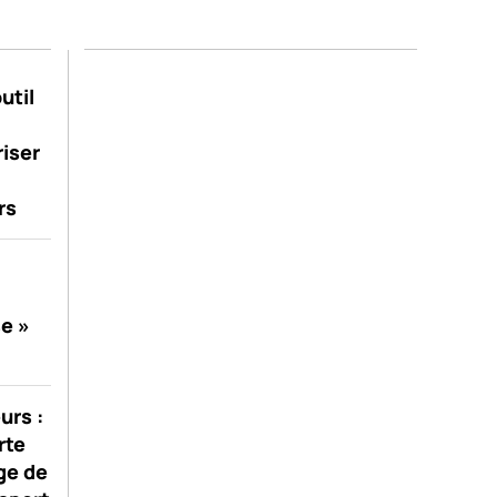
util
riser
rs
se »
urs :
rte
ge de