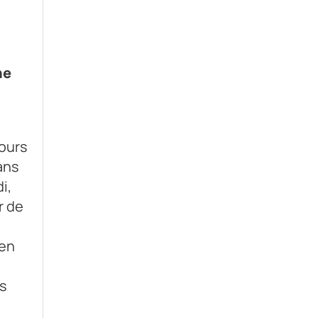
ne
cours
ans
i,
r de
 en
es