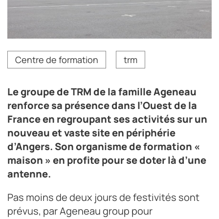
L'antenne du centre de formation de Trélazé va
Centre de formation
trm
participer aux formations régulières des 550 salariés
du groupe.
Crédit photo Groupe Ageneau
Le groupe de TRM de la famille Ageneau
renforce sa présence dans l’Ouest de la
France en regroupant ses activités sur un
nouveau et vaste site en périphérie
d’Angers. Son organisme de formation «
maison » en profite pour se doter là d’une
antenne.
Pas moins de deux jours de festivités sont
prévus, par Ageneau group pour