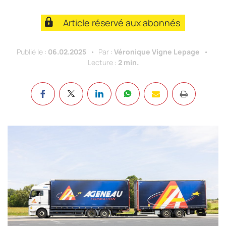
Article réservé aux abonnés
Publié le :
06.02.2025
Par :
Véronique Vigne Lepage
Lecture :
2 min.