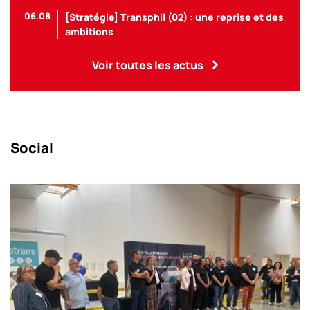
06.08
[Stratégie] Transphil (02) : une reprise et des
ambitions
Voir toutes les actus
Social