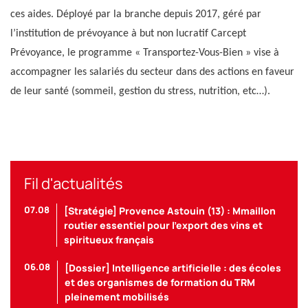
ces aides. Déployé par la branche depuis 2017, géré par
l’institution de prévoyance à but non lucratif Carcept
Prévoyance, le programme « Transportez-Vous-Bien » vise à
accompagner les salariés du secteur dans des actions en faveur
de leur santé (sommeil, gestion du stress, nutrition, etc…).
Fil d'actualités
07.08
[Stratégie] Provence Astouin (13) : Mmaillon
routier essentiel pour l’export des vins et
spiritueux français
06.08
[Dossier] Intelligence artificielle : des écoles
et des organismes de formation du TRM
pleinement mobilisés