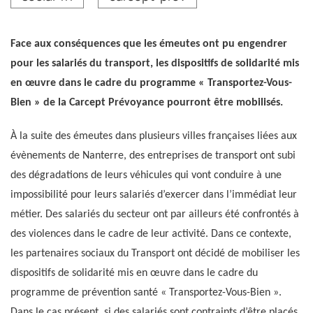
une aide solidaire de 1 000 € par salarié + 500 € par
enfant à charge afin de faire face aux premières
urgences.
Face aux conséquences que les émeutes ont pu engendrer
Crédit photo Carcept Prev
pour les salariés du transport, les dispositifs de solidarité mis
en œuvre dans le cadre du programme « Transportez-Vous-
Bien » de la Carcept Prévoyance pourront être mobilisés.
À la suite des émeutes dans plusieurs villes françaises liées aux
évènements de Nanterre, des entreprises de transport ont subi
des dégradations de leurs véhicules qui vont conduire à une
impossibilité pour leurs salariés d’exercer dans l’immédiat leur
métier. Des salariés du secteur ont par ailleurs été confrontés à
des violences dans le cadre de leur activité. Dans ce contexte,
les partenaires sociaux du Transport ont décidé de mobiliser les
dispositifs de solidarité mis en œuvre dans le cadre du
programme de prévention santé « Transportez-Vous-Bien ».
Dans le cas présent, si des salariés sont contraints d’être placés