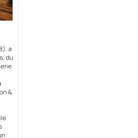
8), a
s, du
gerie
a
ion &
s
ile
s
un