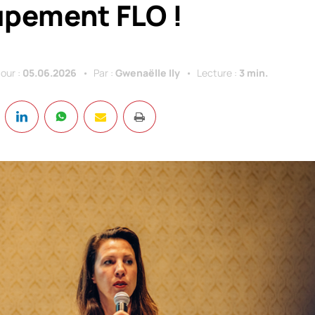
upement FLO !
jour :
05.06.2026
Par :
Gwenaëlle Ily
Lecture :
3 min.