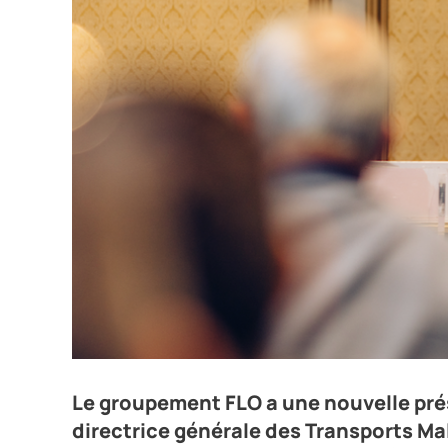
Anaïs Raulet-Malvaux, présidente directrice généra
Le groupement FLO a une nouvelle pré
lors de l'Assemblée gérénale en mai.
directrice générale des Transports Ma
Crédit photo Arthur Aumont