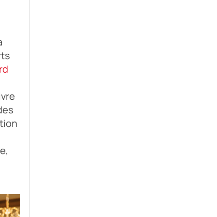
a
rts
rd
ivre
des
tion
e,