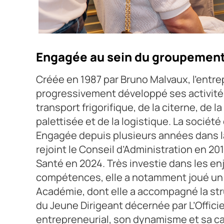
Anaïs Raulet-Malvaux et Savid Sagnard lors de l'Assembl
Engagée au sein du groupemen
Crédit photo : Arthur Aumont
Créée en 1987 par Bruno Malvaux, l’entre
progressivement développé ses activité
transport frigorifique, de la citerne, de
palettisée et de la logistique. La socié
Engagée depuis plusieurs années dans l
rejoint le Conseil d’Administration en 2
Santé en 2024. Très investie dans les en
compétences, elle a notamment joué un 
Académie, dont elle a accompagné la struct
du Jeune Dirigeant décernée par L’Offic
entrepreneurial, son dynamisme et sa capa