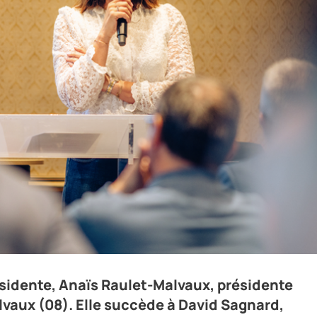
le des Transports Malvaux (08), prend la tête du Groupement FLO.
sidente, Anaïs Raulet-Malvaux, présidente
lvaux (08). Elle succède à David Sagnard,