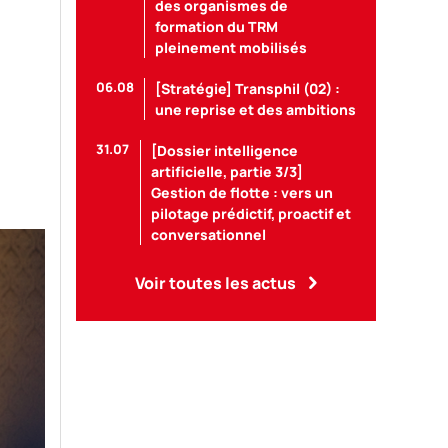
des organismes de
formation du TRM
pleinement mobilisés
06.08
[Stratégie] Transphil (02) :
une reprise et des ambitions
31.07
[Dossier intelligence
artificielle, partie 3/3]
Gestion de flotte : vers un
pilotage prédictif, proactif et
conversationnel
Voir toutes les actus