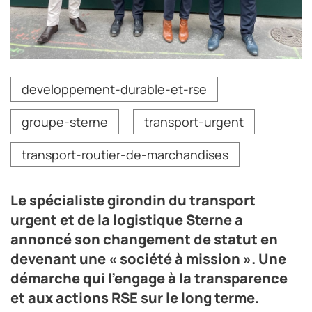
De gauche à droite : David Baribeau (directeur
developpement-durable-et-rse
Développement & marketing), Laurent de Rosnay
(PDG), Marie-Christine Argueil (DRH) et Loïc
groupe-sterne
transport-urgent
Chavaroche (directeur RSE)
Crédit photo Sterne
transport-routier-de-marchandises
Le spécialiste girondin du transport
urgent et de la logistique Sterne a
annoncé son changement de statut en
devenant une « société à mission ». Une
démarche qui l’engage à la transparence
et aux actions RSE sur le long terme.