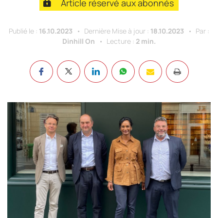
Article réservé aux abonnés
Publié le :
16.10.2023
Dernière Mise à jour :
18.10.2023
Par :
Dinhill On
Lecture :
2 min.