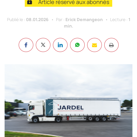
Article réservé aux abonnés
Publié le :
08.01.2026
Par :
Erick Demangeon
Lecture :
1
min.