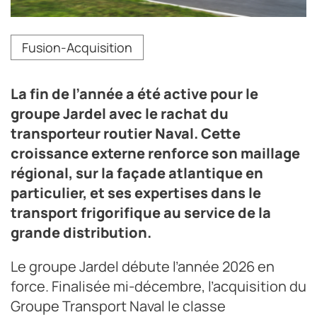
Le chiffre d’affaires consolidé du groupe Jardel s’élève
Fusion-Acquisition
à plus de 250 M€ avec un effectif de plus de 2 500
collaborateurs et un parc de l’ordre de 3 000 moteurs.
Crédit photo Jardel
La fin de l’année a été active pour le
groupe Jardel avec le rachat du
transporteur routier Naval. Cette
croissance externe renforce son maillage
régional, sur la façade atlantique en
particulier, et ses expertises dans le
transport frigorifique au service de la
grande distribution.
Le groupe Jardel débute l’année 2026 en
force. Finalisée mi-décembre, l’acquisition du
Groupe Transport Naval le classe