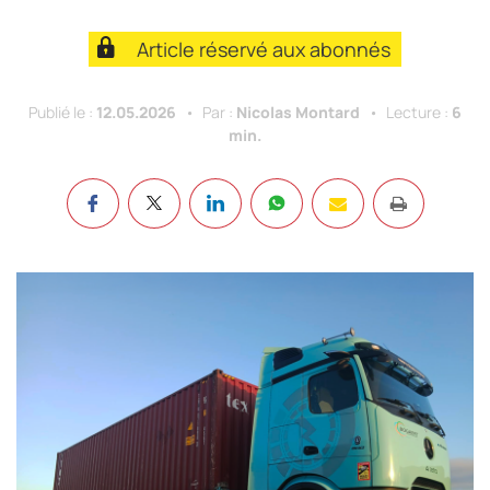
Article réservé aux abonnés
Publié le :
12.05.2026
Par :
Nicolas Montard
Lecture :
6
min.