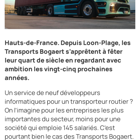
Pour les 25 prochaines années, les Transports Bogaert
Hauts-de-France. Depuis Loon-Plage, les
ne s’interdisent rien, notamment parce que le
Transports Bogaert s’apprêtent à fêter
territoire dunkerquois connaît nombre
d’investissements économiques qui devraient rejaillir
leur quart de siècle en regardant avec
sur leur activité.
ambition les vingt-cinq prochaines
Crédit photo Transports Bogaert
années.
Un service de neuf développeurs
informatiques pour un transporteur routier ?
On l’imagine pour les entreprises les plus
importantes du secteur, moins pour une
société qui emploie 145 salariés. C’est
pourtant bien le cas des Transports Bogaert.