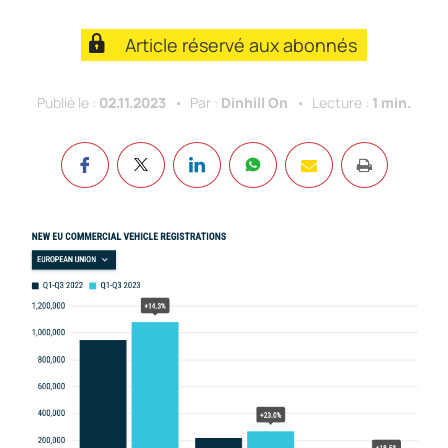
Article réservé aux abonnés
Publié le :
02.11.2023
Par :
Dinhill On
Lecture :
1 min.