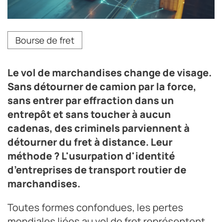
Ce n'est souvent qu'au moment de la livraison,
Bourse de fret
lorsqu'aucune trace de la cargaison n'est retrouvée,
que la fraude est découverte.
Crédit photo AdobeStock
Le vol de marchandises change de visage.
Sans détourner de camion par la force,
sans entrer par effraction dans un
entrepôt et sans toucher à aucun
cadenas, des criminels parviennent à
détourner du fret à distance. Leur
méthode ? L'usurpation d'identité
d’entreprises de transport routier de
marchandises.
Toutes formes confondues, les pertes
mondiales liées au vol de fret représentent