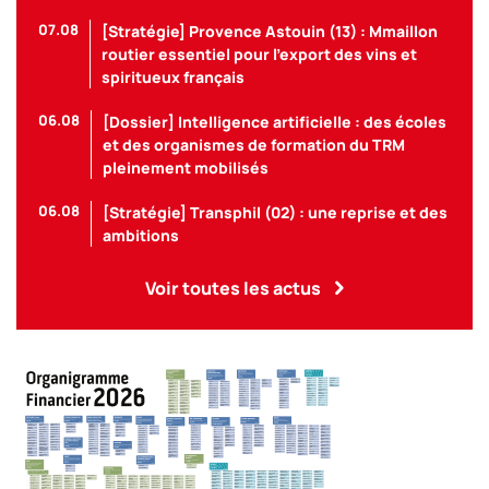
07.08
[Stratégie] Provence Astouin (13) : Mmaillon
routier essentiel pour l’export des vins et
spiritueux français
06.08
[Dossier] Intelligence artificielle : des écoles
et des organismes de formation du TRM
pleinement mobilisés
06.08
[Stratégie] Transphil (02) : une reprise et des
ambitions
Voir toutes les actus