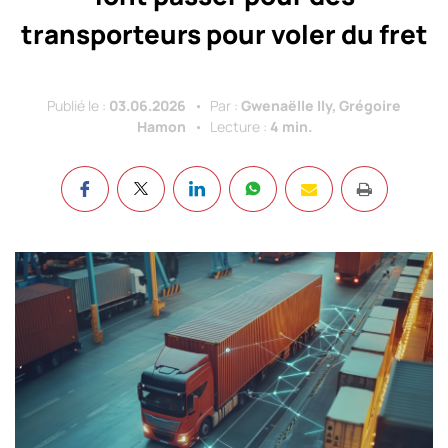
transporteurs pour voler du fret
Publié le :
03.06.2026
Par :
Gwenaëlle Ily, Grégoire
Hamon
Lecture :
4 min.