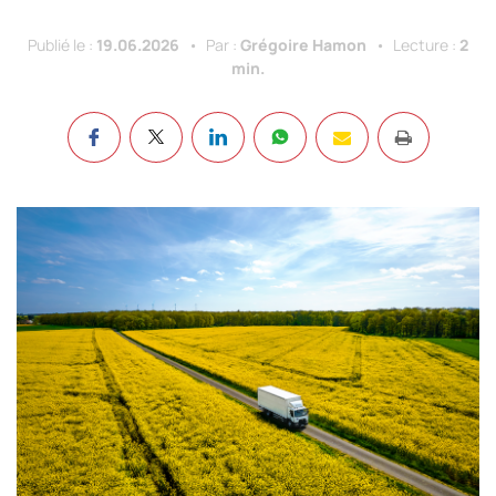
Publié le :
19.06.2026
Par :
Grégoire Hamon
Lecture :
2
min.