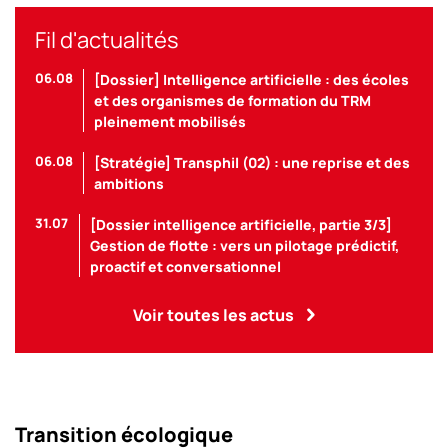
Fil d'actualités
06.08
[Dossier] Intelligence artificielle : des écoles
et des organismes de formation du TRM
pleinement mobilisés
06.08
[Stratégie] Transphil (02) : une reprise et des
ambitions
31.07
[Dossier intelligence artificielle, partie 3/3]
Gestion de flotte : vers un pilotage prédictif,
proactif et conversationnel
Voir toutes les actus
Transition écologique