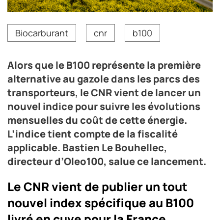
Le CNR vient de lancer un « indice CNR carburant B100 »
Biocarburant
cnr
b100
qui permettra de suivre mensuellement les évolutions
du coût de cette énergie achetée par les entreprises
françaises de transport routier de marchandises et de
Alors que le B100 représente la première
voyageurs.
alternative au gazole dans les parcs des
Crédit photo DR
transporteurs, le CNR vient de lancer un
nouvel indice pour suivre les évolutions
mensuelles du coût de cette énergie.
L’indice tient compte de la fiscalité
applicable. Bastien Le Bouhellec,
directeur d’Oleo100, salue ce lancement.
Le CNR vient de publier un tout
nouvel index spécifique au B100
livré en cuve pour la France