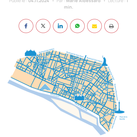
Publié le :
04.11.2024
Par :
Marie Albessard
Lecture :
1
min.