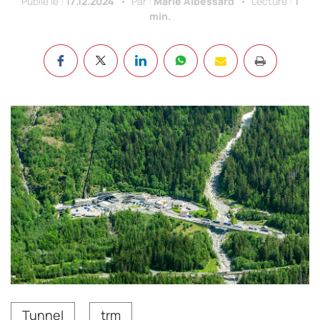
Publié le :
17.12.2024
Par :
Marie Albessard
Lecture :
1
min.
Tunnel
trm