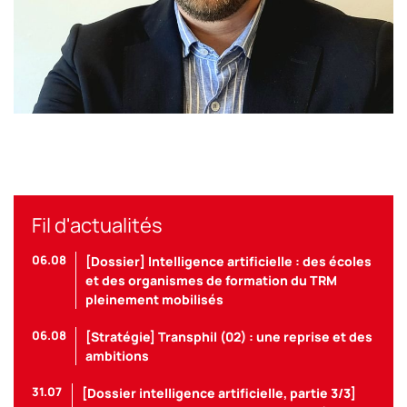
Nöel Thiefine prendra les rênes de La Chaîne logistique du
Froid en octobre prochain.
Crédit photo : DR
Fil d'actualités
06.08
[Dossier] Intelligence artificielle : des écoles
et des organismes de formation du TRM
pleinement mobilisés
06.08
[Stratégie] Transphil (02) : une reprise et des
ambitions
31.07
[Dossier intelligence artificielle, partie 3/3]