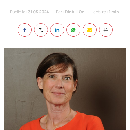
Publié le :
31.05.2024
Par :
Dinhill On
Lecture :
1 min.