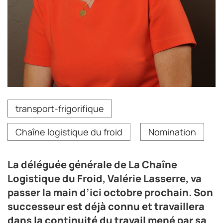
Valérie Lasserre va quitter son poste de déléguée
transport-frigorifique
générale à La Chaîne Logistique du Froid en octobre
prochain.
Chaîne logistique du froid
Nomination
Crédit photo DR
La déléguée générale de La Chaîne
Logistique du Froid, Valérie Lasserre, va
passer la main d’ici octobre prochain. Son
successeur est déjà connu et travaillera
dans la continuité du travail mené par sa