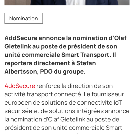
AddSecure annonce la nomination d’Olaf Gietelink au
Nomination
poste de président de son unité commerciale Smart
Transport. Il reportera directement à Stefan
Albertsson, PDG du groupe.
AddSecure annonce la nomination d’Olaf
Crédit photo AddSecure
Gietelink au poste de président de son
unité commerciale Smart Transport. Il
reportera directement à Stefan
Albertsson, PDG du groupe.
AddSecure
renforce la direction de son
activité transport connecté. Le fournisseur
européen de solutions de connectivité IoT
sécurisée et de solutions intégrées annonce
la nomination d’Olaf Gietelink au poste de
président de son unité commerciale Smart