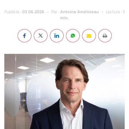
Publié le :
03.06.2026
Par :
Antoine Amélineau
Lecture :
1
min.