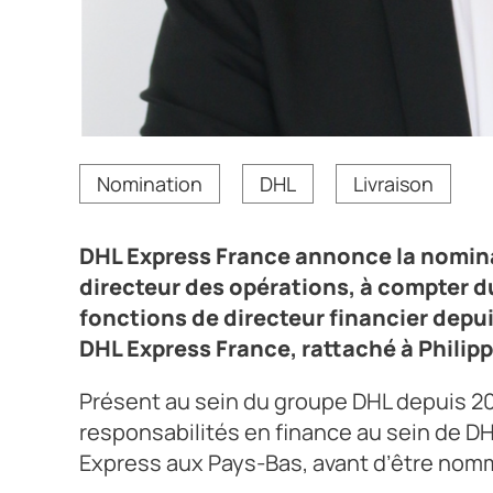
Gert Asselman nommé directeur des opérations de
Nomination
DHL
Livraison
Crédit photo DHL
DHL Express France annonce la nomina
directeur des opérations, à compter d
fonctions de directeur financier depui
DHL Express France, rattaché à Philip
Présent au sein du groupe DHL depuis 20
responsabilités en finance au sein de DH
Express aux Pays-Bas, avant d’être nomm