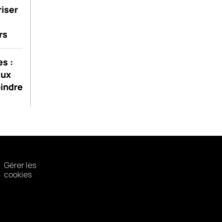
riser
rs
s :
aux
oindre
Gérer les
cookies