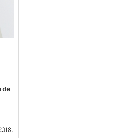
n de
L
2018.