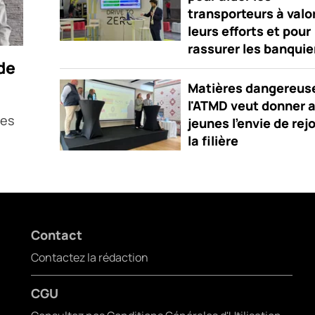
transporteurs à valo
leurs efforts et pour
rassurer les banquie
de
Matières dangereuse
l'ATMD veut donner 
nes
jeunes l'envie de rej
la filière
Contact
Contactez la rédaction
CGU