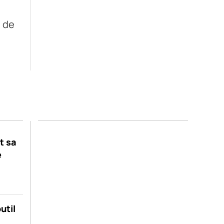
s de
t sa
e
util