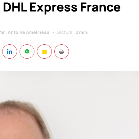
 DHL Express France
Par :
Antoine Amélineau
Lecture :
0 min.