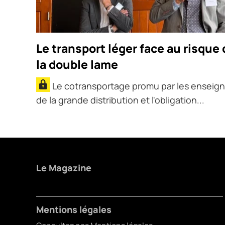
Le transport léger face au risque 
la double lame
Le cotransportage promu par les enseig
de la grande distribution et l'obligation...
Le Magazine
Mentions légales