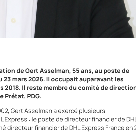
 DHL Express France
tion de Gert Asselman, 55 ans, au poste de
u 23 mars 2026. Il occupait auparavant les
s 2018. Il reste membre du comité de directio
pe Prétat, PDG.
02, Gert Asselman a exercé plusieurs
L Express : le poste de directeur financier de DH
é directeur financier de DHL Express France en 