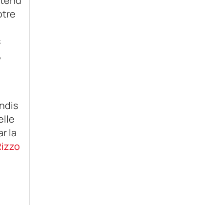
ntend
otre
s
,
ndis
elle
ar la
Rizzo