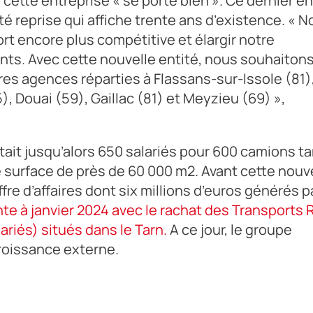
cette entreprise « se porte bien ». Ce dernier e
té reprise qui affiche trente ans d’existence. « N
rt encore plus compétitive et élargir notre
nts. Avec cette nouvelle entité, nous souhaiton
es agences réparties à Flassans-sur-Issole (81)
), Douai (59), Gaillac (81) et Meyzieu (69) »,
it jusqu’alors 650 salariés pour 600 camions ta
 surface de près de 60 000 m2. Avant cette nouv
iffre d’affaires dont six millions d’euros générés p
te à janvier 2024 avec le rachat des Transports 
alariés) situés dans le Tarn.
A ce jour, le groupe
roissance externe.