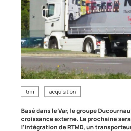
Frédéric Ducournau, le président du groupe éponyme 
trm
acquisition
RTMD.
Crédit photo Ducournau
Basé dans le Var, le groupe Ducourna
croissance externe. La prochaine sera f
l’intégration de RTMD, un transporteur