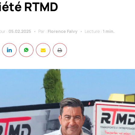
iété RTMD
our :
05.02.2025
Par :
Florence Falvy
Lecture :
1 min.