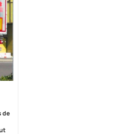
e
s de
ut