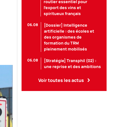
routier essentiel pour
l’export des vins et
spiritueux français
06.08
[Dossier] Intelligence
artificielle : des écoles et
des organismes de
formation du TRM
pleinement mobilisés
06.08
[Stratégie] Transphil (02) :
une reprise et des ambitions
Voir toutes les actus