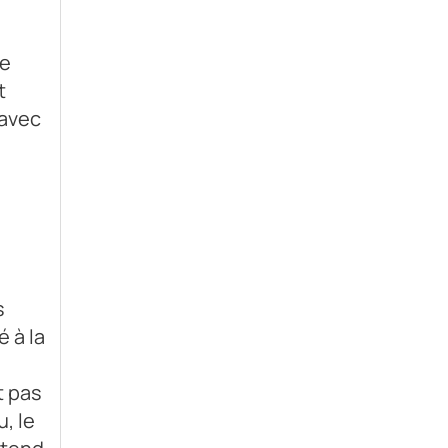
pe
t
 avec
s
é à la
t pas
, le