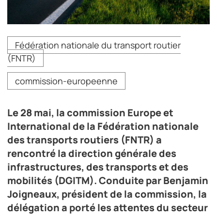
Le 28 mai, la commission Europe et International de la
Fédération nationale du transport routier
Fédération nationale des transports routiers (FNTR) a
(FNTR)
rencontré la direction générale des infrastructures,
des transports et des mobilités (DGITM). Conduite par
Benjamin Joigneaux, président de la commission, la
commission-europeenne
délégation a porté les attentes du secteur sur le 44
tonnes transfrontalier, la transition énergétique et
l'indexation gazole, avec une inquiétude de fond pour
Le 28 mai, la commission Europe et
les trésoreries des TPE et PME.
International de la Fédération nationale
Crédit photo DR
des transports routiers (FNTR) a
rencontré la direction générale des
infrastructures, des transports et des
mobilités (DGITM). Conduite par Benjamin
Joigneaux, président de la commission, la
délégation a porté les attentes du secteur