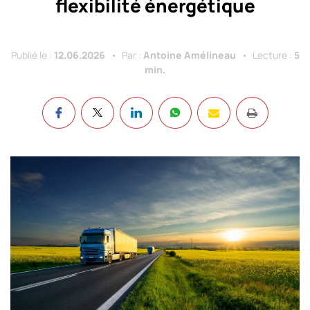
flexibilité énergétique
Publié le :
12.06.2026
Par :
Antoine Amélineau
Lecture :
5
min.