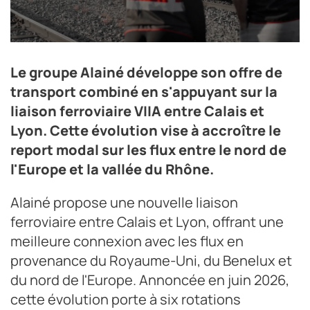
Six rotations hebdomadaires auront lieu entre Calais et
Le groupe Alainé développe son offre de
le port Édouard-Herriot de Lyon.
transport combiné en s'appuyant sur la
Crédit photo DR
liaison ferroviaire VIIA entre Calais et
Lyon. Cette évolution vise à accroître le
report modal sur les flux entre le nord de
l'Europe et la vallée du Rhône.
Alainé propose une nouvelle liaison
ferroviaire entre Calais et Lyon, offrant une
meilleure connexion avec les flux en
provenance du Royaume-Uni, du Benelux et
du nord de l'Europe. Annoncée en juin 2026,
cette évolution porte à six rotations