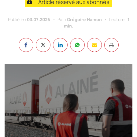
Article réservé aux abonnés
Publié le :
03.07.2026
Par :
Grégoire Hamon
Lecture :
1
min.