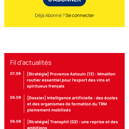
Déjà Abonné ?
Se connecter
Fil d'actualités
07.08
[Stratégie] Provence Astouin (13) : Mmaillon
routier essentiel pour l’export des vins et
spiritueux français
06.08
[Dossier] Intelligence artificielle : des écoles
et des organismes de formation du TRM
pleinement mobilisés
06.08
[Stratégie] Transphil (02) : une reprise et des
ambitions