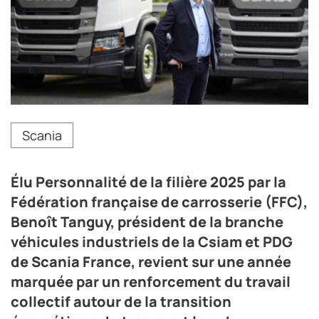
Élu Personnalité de la filière 2025 par la Fédération
Scania
française de carrosserie (FFC), Benoît Tanguy, est
président de la branche véhicules industriels de la
Csiam et PDG de Scania France,
Élu Personnalité de la filière 2025 par la
Crédit photo DR
Fédération française de carrosserie (FFC),
Benoît Tanguy, président de la branche
véhicules industriels de la Csiam et PDG
de Scania France, revient sur une année
marquée par un renforcement du travail
collectif autour de la transition