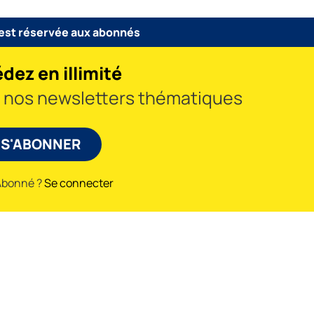
 est réservée aux abonnés
dez en illimité
à nos newsletters thématiques
S'ABONNER
Abonné ?
Se connecter