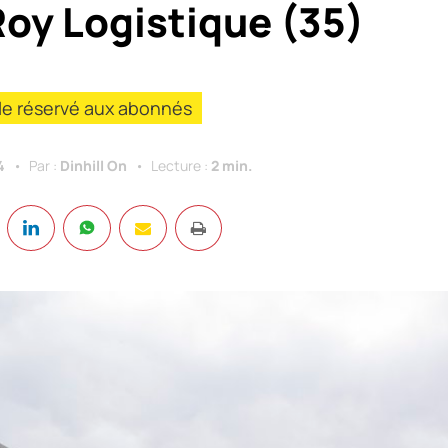
 Roy Logistique (35)
cle réservé aux abonnés
4
Par :
Dinhill On
Lecture :
2 min.