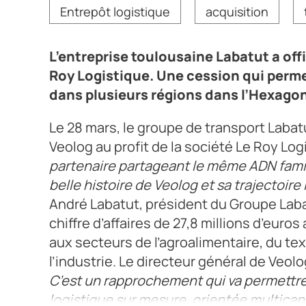
Crédit photo Le Roy Logistique
Entrepôt logistique
acquisition
L’entreprise toulousaine Labatut a offi
Roy Logistique. Une cession qui perm
dans plusieurs régions dans l’Hexago
Le 28 mars, le groupe de transport Labatu
Veolog au profit de la société Le Roy Log
partenaire partageant le même ADN famili
belle histoire de Veolog et sa trajectoir
André Labatut, président du Groupe Labat
chiffre d’affaires de 27,8 millions d’euro
aux secteurs de l’agroalimentaire, du tex
l’industrie. Le directeur général de Veol
C’est un rapprochement qui va permettr
logistique sur mesure, orientée multicana