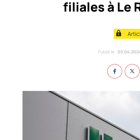
filiales à Le
Arti
Publié le :
03.04.202