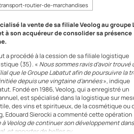
transport-routier-de-marchandises
cialisé la vente de sa filiale Veolog au groupe 
et à son acquéreur de consolider sa présence
ne.
t a procédé à la cession de sa filiale logistique
istique (35). «
Nous sommes ravis d’avoir trouvé 
al que le Groupe Labatut afin de poursuivre la t
e initiée depuis une vingtaine d’années
», indique
ut. Fondé en 1986, Veolog, qui a enregistré un
s annuel, est spécialisé dans la logistique sur me
tile, des vins et spiritueux, de la cosmétique ou 
og, Edouard Sierocki a commenté cette opération 
e à Veolog de continuer son développement dans
l, et apporter de belles sy