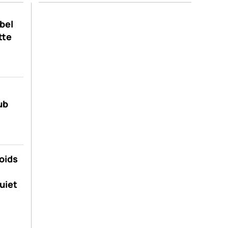
bel
tte
ub
poids
uiet