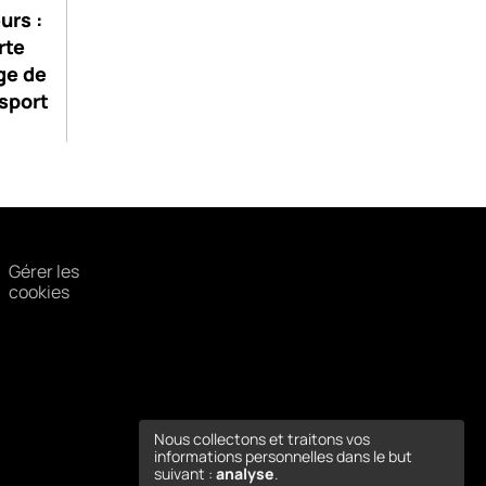
urs :
rte
ge de
sport
Gérer les
cookies
Nous collectons et traitons vos
informations personnelles dans le but
suivant :
analyse
.