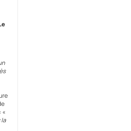
Le
un
rès
sure
de
: «
 la