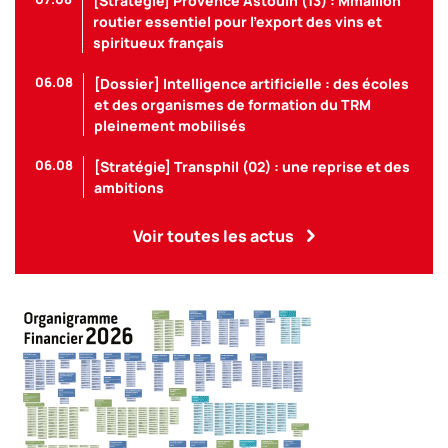
[Stratégie] Provence Astouin (13) : Mmaillon
routier essentiel pour l’export des vins et
spiritueux français
06.08
[Dossier] Intelligence artificielle : des écoles
et des organismes de formation du TRM
pleinement mobilisés
06.08
[Stratégie] Transphil (02) : une reprise et des
ambitions
Voir toutes les actus