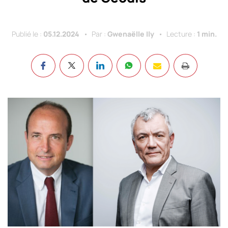
Publié le :
05.12.2024
Par :
Gwenaëlle Ily
Lecture :
1 min.