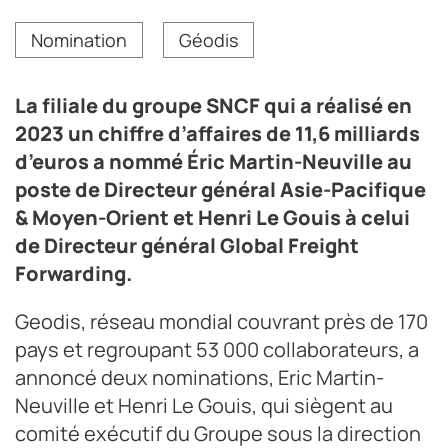
Henri Le Gouis est nommé Directeur général Global
Nomination
Géodis
Freight Forwarding et Éric Martin-Neuville Directeur
général Asie-Pacifique & Moyen-Orient chez Geodis.
Crédit photo DR
La filiale du groupe SNCF qui a réalisé en
2023 un chiffre d’affaires de 11,6 milliards
d’euros a nommé Éric Martin-Neuville au
poste de Directeur général Asie-Pacifique
& Moyen-Orient et Henri Le Gouis à celui
de Directeur général Global Freight
Forwarding.
Geodis, réseau mondial couvrant près de 170
pays et regroupant 53 000 collaborateurs, a
annoncé deux nominations, Eric Martin-
Neuville et Henri Le Gouis, qui siègent au
comité exécutif du Groupe sous la direction