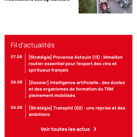
Fil d'actualités
07.08
[Stratégie] Provence Astouin (13) : Mmaillon
routier essentiel pour l’export des vins et
spiritueux français
06.08
[Dossier] Intelligence artificielle : des écoles
et des organismes de formation du TRM
pleinement mobilisés
06.08
[Stratégie] Transphil (02) : une reprise et des
ambitions
Voir toutes les actus