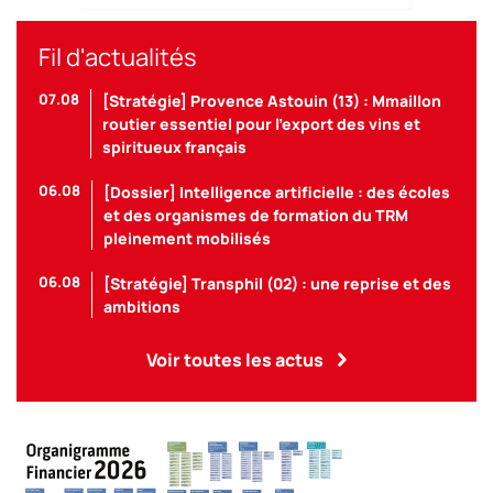
Fil d'actualités
07.08
[Stratégie] Provence Astouin (13) : Mmaillon
routier essentiel pour l’export des vins et
spiritueux français
06.08
[Dossier] Intelligence artificielle : des écoles
et des organismes de formation du TRM
pleinement mobilisés
06.08
[Stratégie] Transphil (02) : une reprise et des
ambitions
Voir toutes les actus