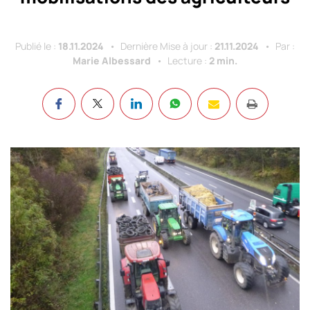
Publié le :
18.11.2024
Dernière Mise à jour :
21.11.2024
Par :
Marie Albessard
Lecture :
2 min.