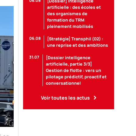
06.08
[Dossier] Intelligence
artificielle : des écoles et
des organismes de
formation du TRM
pleinement mobilisés
06.08
[Stratégie] Transphil (02) :
une reprise et des ambitions
31.07
[Dossier intelligence
artificielle, partie 3/3]
Gestion de flotte : vers un
pilotage prédictif, proactif et
conversationnel
Voir toutes les actus