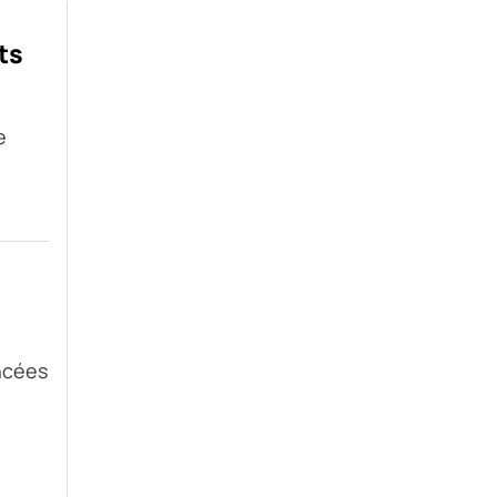
ts
e
ncées