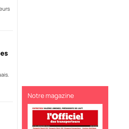
neurs
les
ais.
Notre magazine