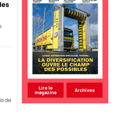
des
s
Lire le
Archives
magazine
is de