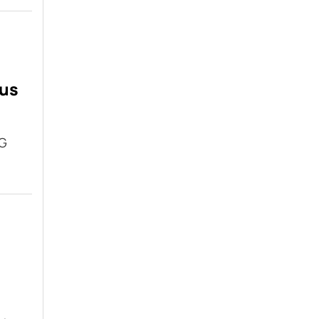
us
AG