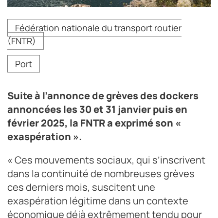
Des grèves de dockers sont prévues en ce début
Fédération nationale du transport routier
d'année 2025.
(FNTR)
Port
Suite à l’annonce de grèves des dockers
annoncées les 30 et 31 janvier puis en
février 2025, la FNTR a exprimé son «
exaspération ».
« Ces mouvements sociaux, qui s’inscrivent
dans la continuité de nombreuses grèves
ces derniers mois, suscitent une
exaspération légitime dans un contexte
économique déjà extrêmement tendu pour