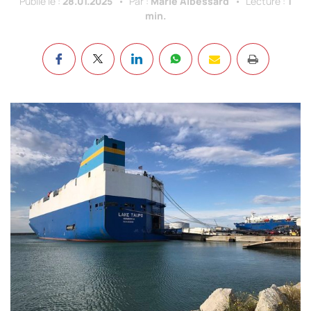
Publié le :
28.01.2025
Par :
Marie Albessard
Lecture :
1
min.