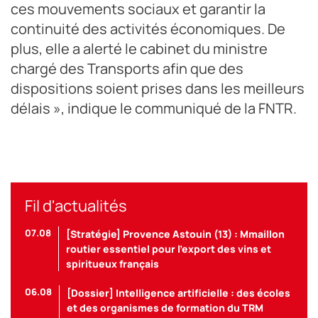
ces mouvements sociaux et garantir la
continuité des activités économiques. De
plus, elle a alerté le cabinet du ministre
chargé des Transports afin que des
dispositions soient prises dans les meilleurs
délais », indique le communiqué de la FNTR.
Fil d'actualités
07.08
[Stratégie] Provence Astouin (13) : Mmaillon
routier essentiel pour l’export des vins et
spiritueux français
06.08
[Dossier] Intelligence artificielle : des écoles
et des organismes de formation du TRM