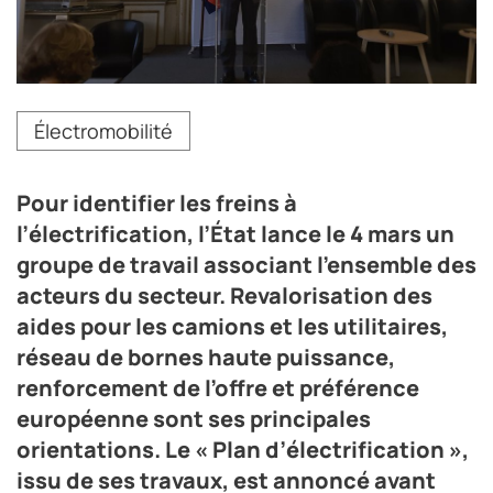
Philippe Tabarot, ministre des Transports : « Il faut
Électromobilité
accélérer l’électrification du TRM »
Crédit photo Erick Demangeon
Pour identifier les freins à
l’électrification, l’État lance le 4 mars un
groupe de travail associant l’ensemble des
acteurs du secteur. Revalorisation des
aides pour les camions et les utilitaires,
réseau de bornes haute puissance,
renforcement de l’offre et préférence
européenne sont ses principales
orientations. Le « Plan d’électrification »,
issu de ses travaux, est annoncé avant