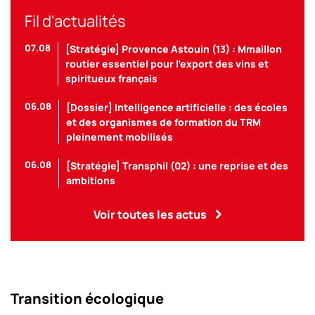
Fil d'actualités
07.08
[Stratégie] Provence Astouin (13) : Mmaillon
routier essentiel pour l’export des vins et
spiritueux français
06.08
[Dossier] Intelligence artificielle : des écoles
et des organismes de formation du TRM
pleinement mobilisés
06.08
[Stratégie] Transphil (02) : une reprise et des
ambitions
Voir toutes les actus
Transition écologique