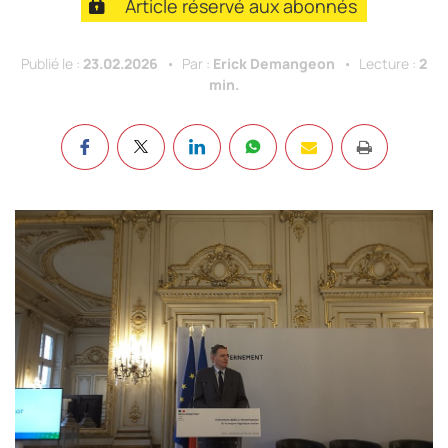
Article réservé aux abonnés
Publié le :
23.02.2026
Par :
Erick Demangeon
Lecture :
2
min.