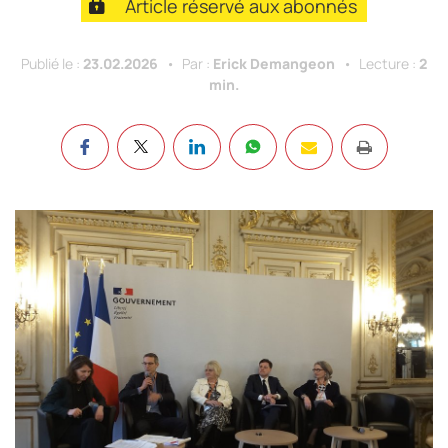
Article réservé aux abonnés
Publié le :
23.02.2026
Par :
Erick Demangeon
Lecture :
2
min.