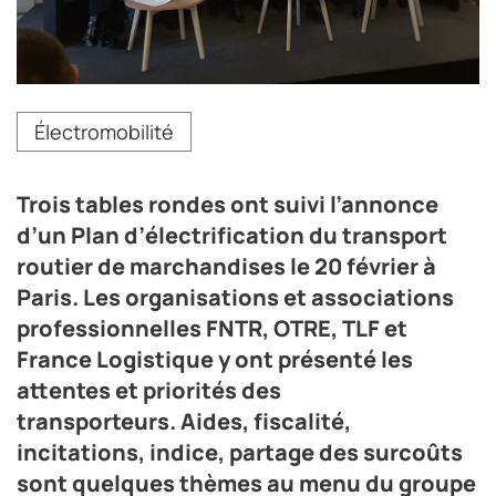
Table ronde « Logistique de demain : quels atouts pour
Électromobilité
la généralisation de l’électrique », en présence
notamment de Florence Berthelot (FNTR) et d’Olivier
Poncelet (TLF), lors de la Rencontre sur le
Trois tables rondes ont suivi l’annonce
verdissement de la logistique routière le 20 février à
Paris.
d’un Plan d’électrification du transport
routier de marchandises le 20 février à
Crédit photo Érick Demangeon
Paris. Les organisations et associations
professionnelles FNTR, OTRE, TLF et
France Logistique y ont présenté les
attentes et priorités des
transporteurs. Aides, fiscalité,
incitations, indice, partage des surcoûts
sont quelques thèmes au menu du groupe