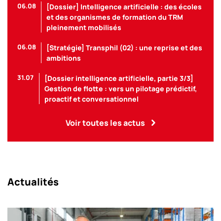
06.08
[Dossier] Intelligence artificielle : des écoles
et des organismes de formation du TRM
pleinement mobilisés
06.08
[Stratégie] Transphil (02) : une reprise et des
ambitions
31.07
[Dossier intelligence artificielle, partie 3/3]
Gestion de flotte : vers un pilotage prédictif,
proactif et conversationnel
Voir toutes les actus
Actualités