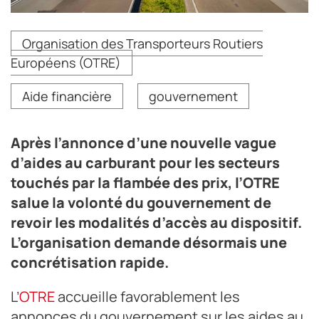
Après l’annonce d’une nouvelle vague d’aides au
Organisation des Transporteurs Routiers
carburant pour les secteurs touchés par la flambée des
Européens (OTRE)
prix, l’OTRE salue la volonté du gouvernement de revoir
les modalités d’accès au dispositif. L’organisation
demande désormais une concrétisation rapide.
Aide financière
gouvernement
Crédit photo Getty Images/iStockphoto
Après l’annonce d’une nouvelle vague
d’aides au carburant pour les secteurs
touchés par la flambée des prix, l’OTRE
salue la volonté du gouvernement de
revoir les modalités d’accès au dispositif.
L’organisation demande désormais une
concrétisation rapide.
L’
OTRE
accueille favorablement les
annonces du gouvernement sur les aides au