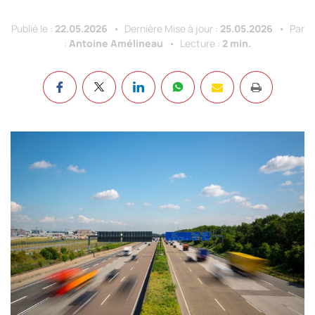
Publié le :
22.05.2026
Dernière Mise à jour :
25.05.2026
Par
:
Antoine Amélineau
Lecture :
2 min.