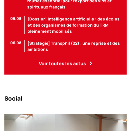
routier essentiel pour l’export des vins et
spiritueux français
06.08
[Dossier] Intelligence artificielle : des écoles
et des organismes de formation du TRM
pleinement mobilisés
06.08
[Stratégie] Transphil (02) : une reprise et des
ambitions
Voir toutes les actus
Social