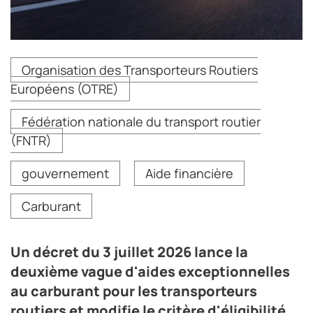
Un décret du 3 juillet 2026 lance la deuxième vague
Organisation des Transporteurs Routiers
d'aides exceptionnelles au carburant pour les
Européens (OTRE)
transporteurs routiers et modifie le critère d'éligibilité
aux aides supérieures à 5 000 euros, désormais fondé
sur le ratio résultat courant avant impôts sur chiffre
Fédération nationale du transport routier
d'affaires. L'OTRE, qui réclamait cette révision, y voit
(FNTR)
une avancée, mais dénonce des délais de versement
trop longs et des difficultés d'instruction.
gouvernement
Aide financière
Crédit photo DR
Carburant
Un décret du 3 juillet 2026 lance la
deuxième vague d'aides exceptionnelles
au carburant pour les transporteurs
routiers et modifie le critère d'éligibilité