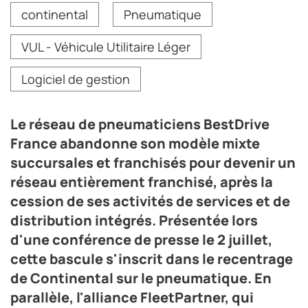
Le réseau de pneumaticiens BestDrive France
continental
Pneumatique
abandonne son modèle mixte succursales et
franchisés pour devenir un réseau entièrement
VUL - Véhicule Utilitaire Léger
franchisé, après la cession de ses activités de services
et de distribution intégrés. Présentée lors d'une
conférence de presse le 2 juillet, cette bascule s'inscrit
Logiciel de gestion
dans le recentrage de Continental sur le pneumatique.
En parallèle, l'alliance FleetPartner, qui adresse les
flottes, s'est dotée d'un nouveau responsable national
Le réseau de pneumaticiens BestDrive
des ventes.
France abandonne son modèle mixte
Crédit photo BestDrive
succursales et franchisés pour devenir un
réseau entièrement franchisé, après la
cession de ses activités de services et de
distribution intégrés. Présentée lors
d'une conférence de presse le 2 juillet,
cette bascule s'inscrit dans le recentrage
de Continental sur le pneumatique. En
parallèle, l'alliance FleetPartner, qui