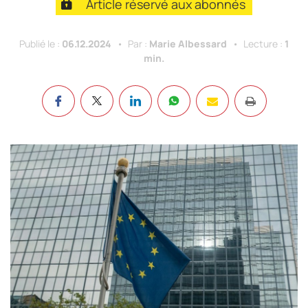
Article réservé aux abonnés
Publié le :
06.12.2024
Par :
Marie Albessard
Lecture :
1
min.