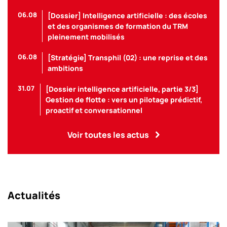
06.08
[Dossier] Intelligence artificielle : des écoles
et des organismes de formation du TRM
pleinement mobilisés
06.08
[Stratégie] Transphil (02) : une reprise et des
ambitions
31.07
[Dossier intelligence artificielle, partie 3/3]
Gestion de flotte : vers un pilotage prédictif,
proactif et conversationnel
Voir toutes les actus
Actualités