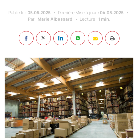
Publié le :
05.05.2025
Dernière Mise à jour :
04.08.2025
Par :
Marie Albessard
Lecture :
1 min.