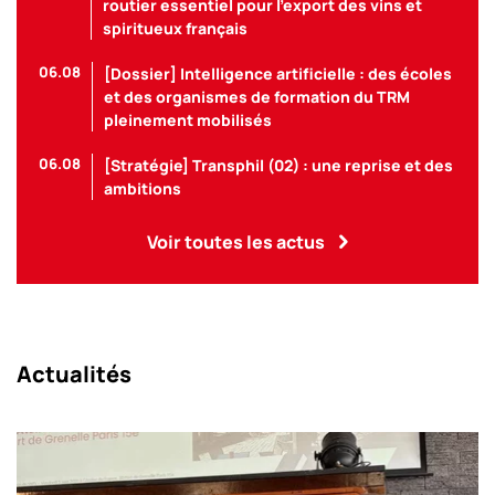
routier essentiel pour l’export des vins et
spiritueux français
06.08
[Dossier] Intelligence artificielle : des écoles
et des organismes de formation du TRM
pleinement mobilisés
06.08
[Stratégie] Transphil (02) : une reprise et des
ambitions
Voir toutes les actus
Actualités