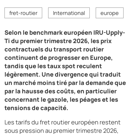
Selon le benchmark européen IRU-Upply-Ti du premier
fret-routier
International
europe
trimestre 2026, les prix contractuels du transport
routier continuent de progresser en Europe, tandis que
les taux spot reculent légèrement. Une divergence qui
Selon le benchmark européen IRU-Upply-
traduit un marché moins tiré par la demande que par la
hausse des coûts, en particulier le gazole, les péages
Ti du premier trimestre 2026, les prix
et les tensions de capacité.
contractuels du transport routier
Crédit photo fotostar - stock.adobe.com
continuent de progresser en Europe,
tandis que les taux spot reculent
légèrement. Une divergence qui traduit
un marché moins tiré par la demande que
par la hausse des coûts, en particulier
concernant le gazole, les péages et les
tensions de capacité.
Les tarifs du fret routier européen restent
sous pression au premier trimestre 2026,