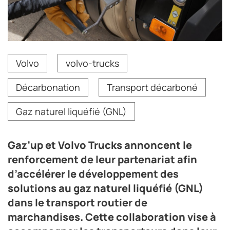
Gaz’up et Volvo Trucks annoncent le renforcement de
Volvo
volvo-trucks
leur partenariat afin d’accélérer le développement des
solutions au gaz naturel liquéfié (GNL) dans le
Décarbonation
Transport décarboné
transport routier de marchandises. Cette collaboration
vise à accompagner les transporteurs dans leur
transition énergétique en proposant une offre
Gaz naturel liquéfié (GNL)
intégrée, combinant véhicules adaptés et
infrastructures d’avitaillement.
Gaz’up et Volvo Trucks annoncent le
Crédit photo Volvo Trucks France
renforcement de leur partenariat afin
d’accélérer le développement des
solutions au gaz naturel liquéfié (GNL)
dans le transport routier de
marchandises. Cette collaboration vise à