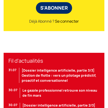
S'ABONNER
Déjà Abonné ?
Se connecter
Fil d'actualités
31.07
[Dossier intelligence artificielle, partie 3/3]
Gestion de flotte : vers un pilotage prédictif,
proactif et conversationnel
30.07
Le gazole professionnel retrouve son niveau
de fin mars
30.07
[Dossier intelligence artificielle, partie 2/3]