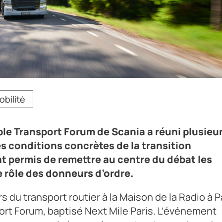
 Forum de Scania a réuni plusieurs acteurs du transport routier
obilité
nergétique.
able Transport Forum de Scania a réuni plusieu
es conditions concrètes de la transition
t permis de remettre au centre du débat les
e rôle des donneurs d’ordre.
rs du transport routier à la Maison de la Radio à P
ort Forum, baptisé Next Mile Paris. L’événement