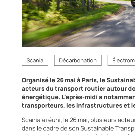
Organisé le 26 mai à Paris, le Sustainable Transport
Scania
Décarbonation
Électrom
autour des conditions concrètes de la transition é
Crédit photo Scania France
Organisé le 26 mai à Paris, le Sustain
acteurs du transport routier autour d
énergétique. L’après-midi a notammen
transporteurs, les infrastructures et l
Scania a réuni, le 26 mai, plusieurs acteu
dans le cadre de son Sustainable Transp