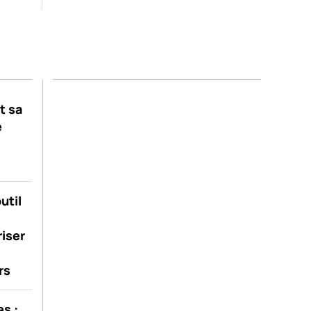
t sa
e
util
riser
rs
s :