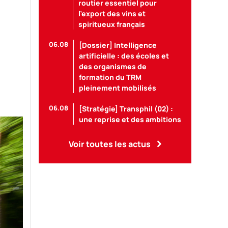
routier essentiel pour
l’export des vins et
spiritueux français
06.08
[Dossier] Intelligence
artificielle : des écoles et
des organismes de
formation du TRM
pleinement mobilisés
06.08
[Stratégie] Transphil (02) :
une reprise et des ambitions
Voir toutes les actus