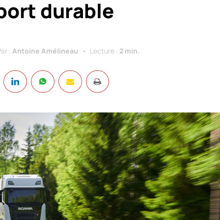
port durable
Par :
Antoine Amélineau
Lecture :
2 min.