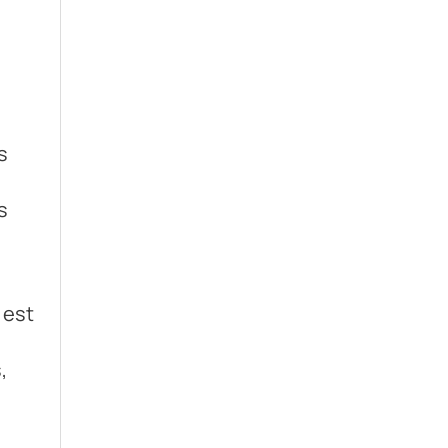
s
s
 est
,