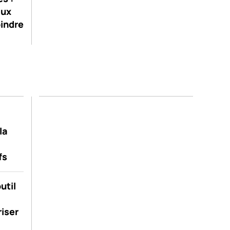
aux
oindre
la
fs
util
riser