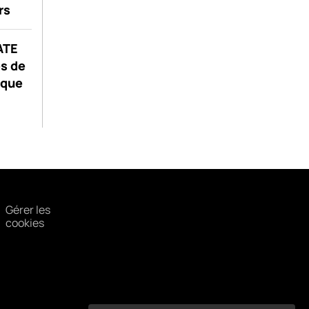
rs
GATE
s de
ique
Gérer les
cookies