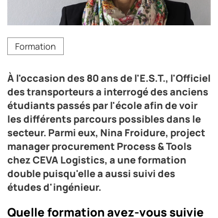
Nina Froidure, project manager procurement Process &
Formation
Tools - CEVA Logistics
Crédit photo DR
À l'occasion des 80 ans de l'E.S.T., l'Officiel
des transporteurs a interrogé des anciens
étudiants passés par l'école afin de voir
les différents parcours possibles dans le
secteur. Parmi eux, Nina Froidure, project
manager procurement Process & Tools
chez CEVA Logistics, a une formation
double puisqu'elle a aussi suivi des
études d'ingénieur.
Quelle formation avez-vous suivie