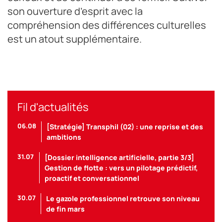
son ouverture d’esprit avec la
compréhension des différences culturelles
est un atout supplémentaire.
Fil d'actualités
06.08
[Stratégie] Transphil (02) : une reprise et des
ambitions
31.07
[Dossier intelligence artificielle, partie 3/3]
Gestion de flotte : vers un pilotage prédictif,
proactif et conversationnel
30.07
Le gazole professionnel retrouve son niveau
de fin mars