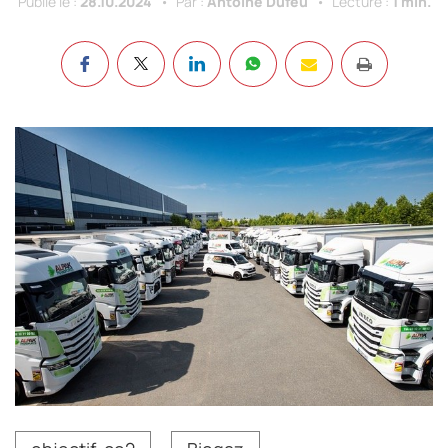
Publié le :
28.10.2024
Par :
Antoine Dufeu
Lecture :
1 min.
En 2025, un quart de la flotte de Alpak Transports