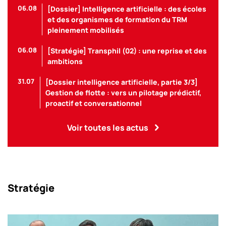
06.08
[Dossier] Intelligence artificielle : des écoles
et des organismes de formation du TRM
pleinement mobilisés
06.08
[Stratégie] Transphil (02) : une reprise et des
ambitions
31.07
[Dossier intelligence artificielle, partie 3/3]
Gestion de flotte : vers un pilotage prédictif,
proactif et conversationnel
Voir toutes les actus
Stratégie