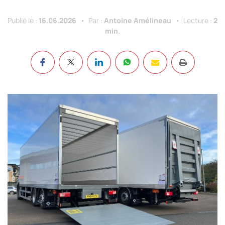
Publié le :
16.06.2026
Par :
Antoine Amélineau
Lecture :
2
min.