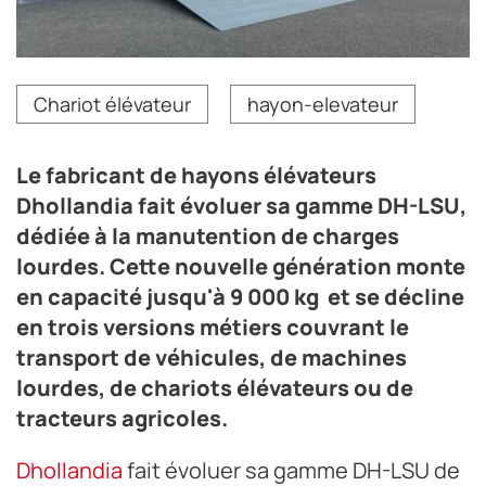
Le fabricant de hayons élévateurs Dhollandia fait
Chariot élévateur
hayon-elevateur
évoluer sa gamme DH-LSU, dédiée à la manutention de
charges lourdes. Cette nouvelle génération monte en
capacité jusqu'à 9 000 kg et se décline en trois
Le fabricant de hayons élévateurs
versions métiers couvrant le transport de véhicules, de
machines lourdes, de chariots élévateurs ou de
Dhollandia fait évoluer sa gamme DH-LSU,
tracteurs agricoles.
dédiée à la manutention de charges
Crédit photo Dhollandia
lourdes. Cette nouvelle génération monte
en capacité jusqu'à 9 000 kg et se décline
en trois versions métiers couvrant le
transport de véhicules, de machines
lourdes, de chariots élévateurs ou de
tracteurs agricoles.
Dhollandia
fait évoluer sa gamme DH-LSU de