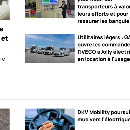
transporteurs à valo
leurs efforts et pour
rassurer les banquie
ie
 et
Utilitaires légers : 
ouvre les commande
l'IVECO eJolly électr
ère
en location à l'usage
DKV Mobility poursui
mue vers l’électriqu