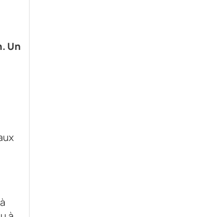
n. Un
 aux
 à
u à