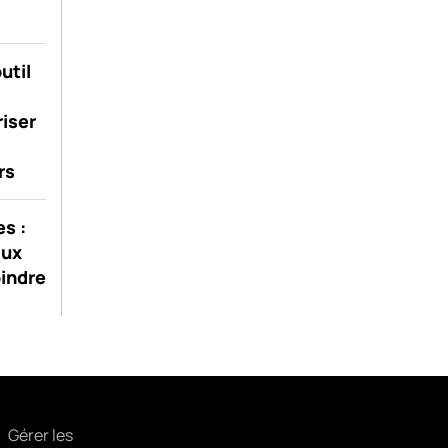
util
riser
rs
s :
aux
oindre
Gérer les