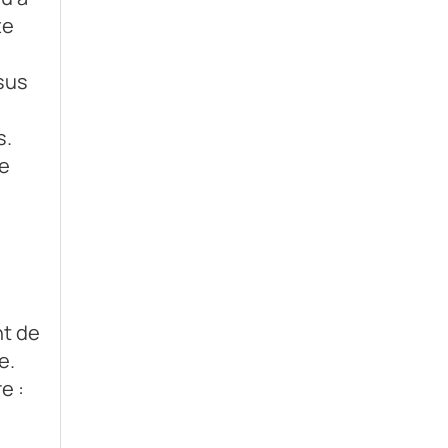
te
sus
s.
re
nt de
e.
e :