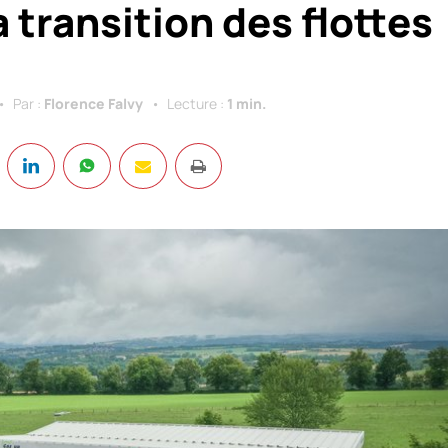
a transition des flottes
Par :
Florence Falvy
Lecture :
1 min.