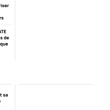
riser
rs
GATE
s de
ique
t sa
e