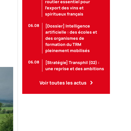
routier essentiel pour
l’export des vins et
spiritueux français
06.08
[Dossier] Intelligence
artificielle : des écoles et
des organismes de
formation du TRM
pleinement mobilisés
06.08
[Stratégie] Transphil (02) :
une reprise et des ambitions
Voir toutes les actus