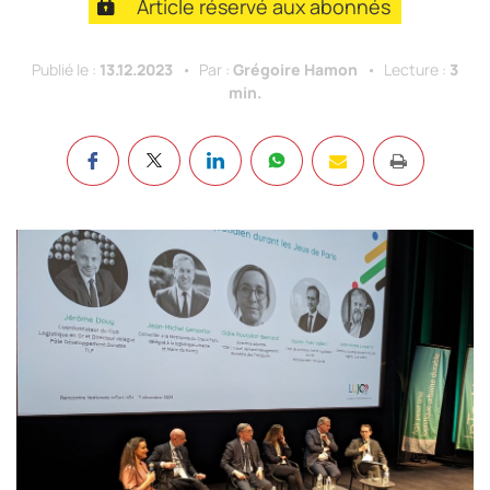
Article réservé aux abonnés
Publié le :
13.12.2023
Par :
Grégoire Hamon
Lecture :
3
min.