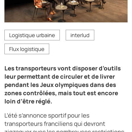
La rencontre nationale du programme Interlud+ a eu
Logistique urbaine
interlud
lieu le 7 décembre à Paris.
Crédit photo Grégoire Hamon
Flux logistique
Les transporteurs vont disposer d’outils
leur permettant de circuler et de livrer
pendant les Jeux olympiques dans des
zones contrôlées, mais tout est encore
loin d’être réglé.
L’été s’annonce sportif pour les
transporteurs franciliens qui devront
zigzaguer avec les nombreuses restrictions