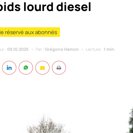
ids lourd diesel
cle réservé aux abonnés
ur :
09.10.2025
Par :
Grégoire Hamon
Lecture :
1 min.