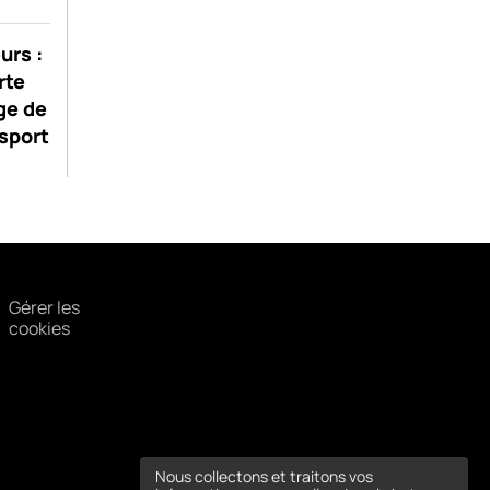
urs :
rte
ge de
sport
Gérer les
cookies
Nous collectons et traitons vos