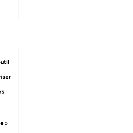
util
riser
rs
se »