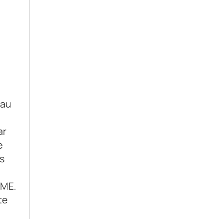
eau
ar
e
es
PME.
te