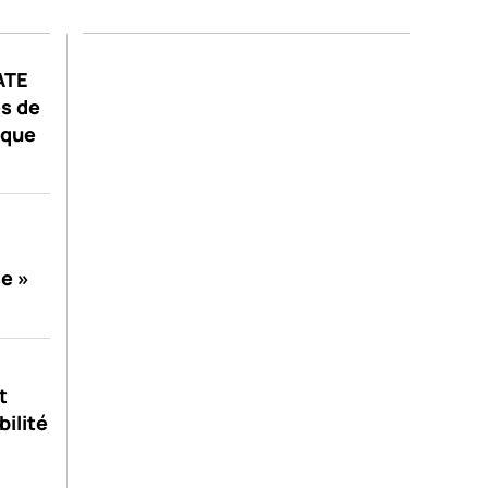
GATE
s de
ique
se »
t
bilité