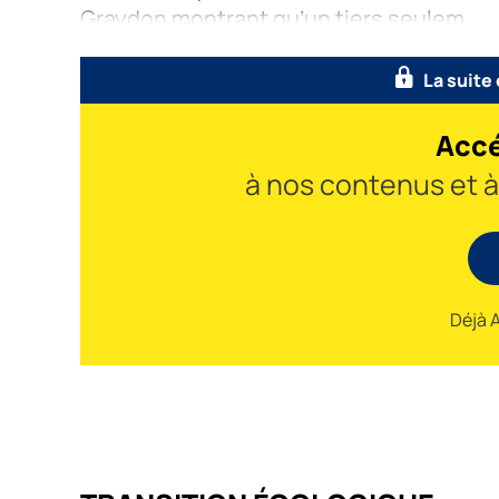
Graydon montrant qu’un tiers seulem
La suite
Accé
à nos contenus et 
Déjà 